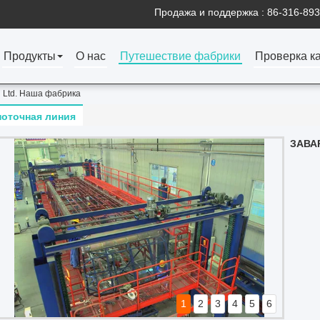
Продажа и поддержка :
86-316-89
Продукты
О нас
Путешествие фабрики
Проверка к
t Ltd. Наша фабрика
поточная линия
ЛИНИ
1
2
3
4
5
6