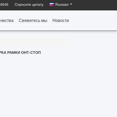
34646
Спросите цитату
Russian
ачества
Свяжитесь мы
Новости
Я КАРТИНЫ ДРАВЭР-СТИЛЭ