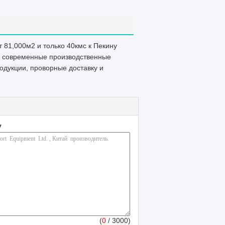
 81,000м2 и только 40кмс к Пекину
д, современные производственные
одукции, проворные доставку и
у
(
0
/ 3000)