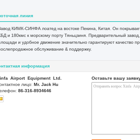
ЗАВАРКА РАМКИ ОНТ-СТОП
ЛИНИЯ КАРТИНЫ ДРАВЭР-СТИЛЭ
УПРАВЛЕНИЕ 4С
поточная линия
УСТАНОВКА ОКНА СЭМИ-АУТО
Станки лазерной резки
Завод КИМК-СИНФА лоатед на востоке Пекина, Китая. Он покрывает
ОПЫТНОЕ ЭМПОИЭЭС
КБД и 180кмс к морскому порту Тяньцзиня. Предварительный заво
площади и удобное движение значительно гарантируют качество пр
послепродажное обслуживание & поддержку.
онтактная информация
infa Airport Equipment Ltd.
Оставьте вашу заявк
онтактное лицо:
Mr. Jack Hu
елефон:
86-316-8934646