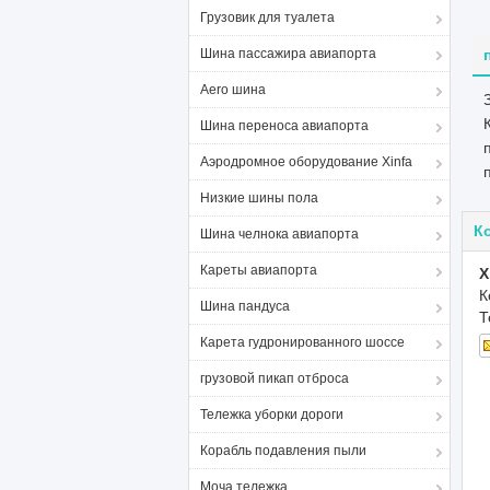
Грузовик для туалета
Шина пассажира авиапорта
Aero шина
Шина переноса авиапорта
Аэродромное оборудование Xinfa
Низкие шины пола
К
Шина челнока авиапорта
Кареты авиапорта
X
К
Шина пандуса
Т
Карета гудронированного шоссе
грузовой пикап отброса
Тележка уборки дороги
Корабль подавления пыли
Моча тележка