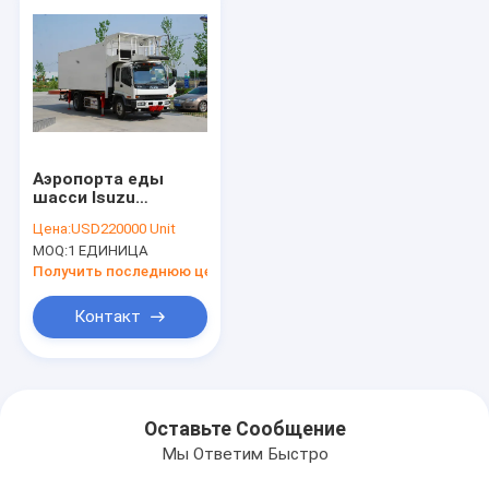
Аэропорта еды
шасси Isuzu
тележка Aero
Цена:
USD220000 Unit
поставляя еду
MOQ:
1 ЕДИНИЦА
Получить последнюю цену
Контакт
Оставьте Сообщение
Мы Ответим Быстро