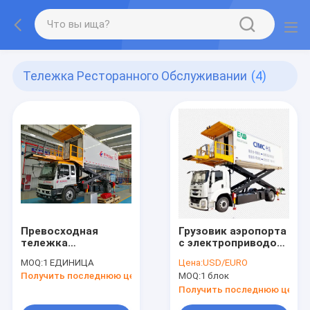
Тележка Ресторанного Обслуживании
(4)
Превосходная
Грузовик аэропорта
тележка
с электроприводом
ресторанного
для доставки
MOQ:
1 ЕДИНИЦА
Цена:
USD/EURO
обслуживании с
пассажиров на рейс
Получить последнюю цену
MOQ:
1 блок
полной кабиной для
того чтобы
Получить последнюю цену
обеспечить