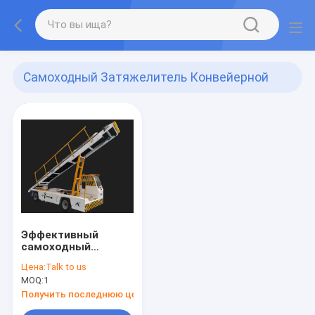
Самоходный Затяжелитель Конвейерной
Ленты
(1)
Эффективный
самоходный
затяжелитель
Цена:
Talk to us
конвейерной ленты
MOQ:
1
нагружая и с
нагружать
Получить последнюю цену