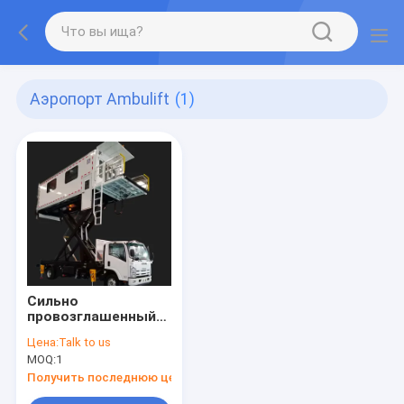
Аэропорт Ambulift
(1)
Сильно
провозглашенный
аэропорт Ambulift
Цена:
Talk to us
Prm медицинский
MOQ:
1
безопасное и
непрекращающийся
Получить последнюю цену