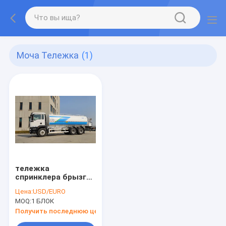
Моча Тележка
(1)
тележка
спринклера брызг
11.00R20 21.1m3
Цена:
USD/EURO
моча/корабль
MOQ:
1 БЛОК
Получить последнюю цену