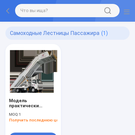
Самоходные Лестницы Пассажира
(1)
Модель
практически
самоходных
MOQ:
1
лестниц пассажира
Получить последнюю цену
дизельная