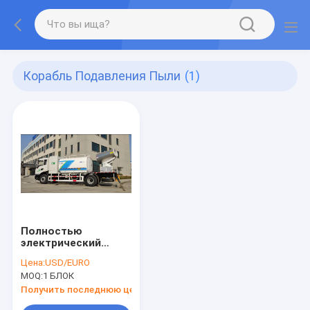
Корабль Подавления Пыли
(1)
Полностью
электрический
корабль
Цена:
USD/EURO
подавления пыли
MOQ:
1 БЛОК
для контроля за
обеспыливанием
Получить последнюю цену
воздуха