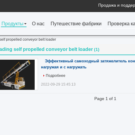
Продажа и поддер
Продукты
О нас
Путешествие фабрики
Проверка к
self propelled conveyor belt loader
ading self propelled conveyor belt loader
(1)
Эффективный самоходный затяжелитель кон
нагружая и с нагружать
Подробнее
2022-09-29 15:45:13
Page 1 of 1