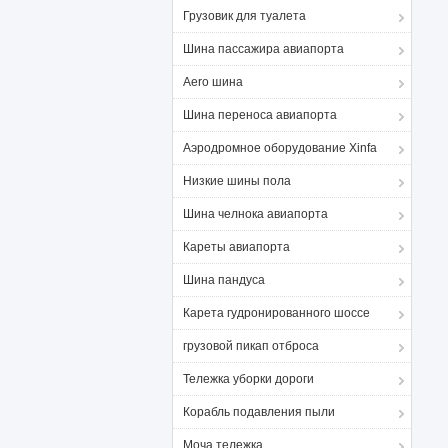
Грузовик для туалета
Шина пассажира авиапорта
Aero шина
Шина переноса авиапорта
Аэродромное оборудование Xinfa
Низкие шины пола
Шина челнока авиапорта
Кареты авиапорта
Шина пандуса
Карета гудронированного шоссе
грузовой пикап отброса
Тележка уборки дороги
Корабль подавления пыли
Моча тележка