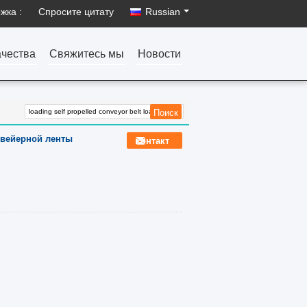
жка :
Спросите цитату
Russian
ачества
Свяжитесь мы
Новости
вейерной ленты
контакт