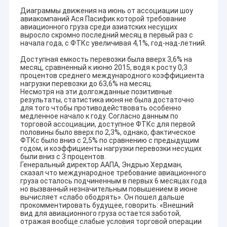
Диаграммы движения на июнь от ассоциации шоу
авиакомпаний Ася Пасифик которой требование
авиационного груза среди азиатских несущих
выросло скромно последний месяц в первый раз с
начала года, с ФТКс увеличивая 4,1%, год-над-летний.
Доступная емкость перевозки была вверх 3,6% на
месяц, сравненный к июню 2015, водя к росту 0,3
процентов среднего международного коэффициента
нагрузки перевозки до 63,6% на месяц.
Несмотря на эти долгожданные позитивные
результаты, статистика июня не была достаточно
для того чтобы противодействовать особенно
медленное начало к году. Согласно данным по
торговой ассоциации, доступное ФТКс для первой
половины было вверх по 2,3%, однако, фактическое
ФТКс было вниз с 2,5% по сравнению с предыдущим
годом, и коэффициенты нагрузки перевозки несущих
были вниз с 3 процентов.
Генеральный директор ААПА, Эндрью Хердман,
сказал что международное требование авиационного
груза осталось подчиненным в первых 6 месяцах года
но вызванный незначительным повышением в июне
вычисляет «слабо ободрять». Он пошел дальше
прокомментировать будущее, говорить: «Внешний
вид для авиационного груза остается заботой,
отражая вообще слабые условия торговой операции