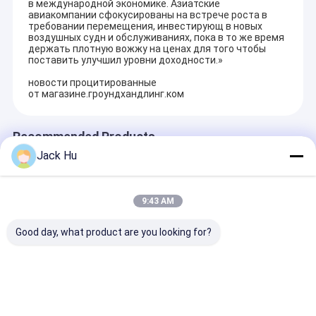
в международной экономике. Азиатские
авиакомпании сфокусированы на встрече роста в
требовании перемещения, инвестирующ в новых
воздушных судн и обслуживаниях, пока в то же время
держать плотную вожжу на ценах для того чтобы
поставить улучшил уровни доходности.»
новости процитированные
от магазине.гроундхандлинг.ком
Recommended Products
Jack Hu
9:43 AM
Good day, what product are you looking for?
В основном
тележка xc6000
Электрически
роскошный
iso9000 аэропорта
из нержавею
автобус с
cimc поставляя еду
стали для
гудронированным
аттестовала
грузовиков на
шоссе, полностью
л
Отправить запрос
Отправить запрос
Отправить 