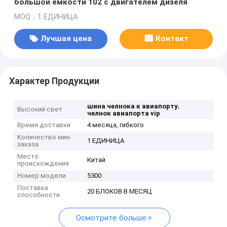
большой емкости 102 с двигателем дизеля
MOQ：1 ЕДИНИЦА
Лучшая цена
Контакт
Характер Продукции
,
шина челнока к авиапорту
Высокий свет
челнок авиапорта vip
Время доставки
4 месяца, гибкого
Количество мин
1 ЕДИНИЦА
заказа
Место
Китай
происхождения
Номер модели
5300
Поставка
20 БЛОКОВ В МЕСЯЦ
способности
Осмотрите больше