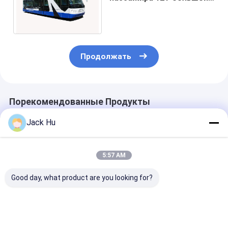
емкости 102 с
двигателем дизеля
Продолжать
Порекомендованные Продукты
Jack Hu
5:57 AM
Good day, what product are you looking for?
Автобус А5300
Автобус челнока до
алюминиевая
переноса
аэропорта 5300
переноса
аэропорта с
удобно большой
авиапорта те
большой емкостью
емкости до 112
Cummins Engi