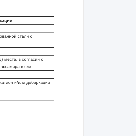
кации
ованной стали с
) места, в согласии с
пассажира в скм
атион и/или дебаркации