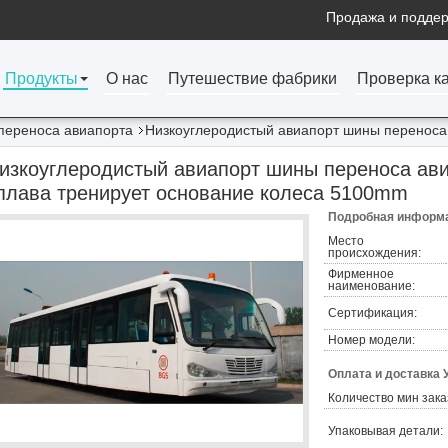
Продажа и поддер
Продукты
О нас
Путешествие фабрики
Проверка к
переноса авиапорта
Низкоуглеродистый авиапорт шины переноса 
изкоуглеродистый авиапорт шины переноса ави
плава тренирует основание колеса 5100mm
Подробная информа
Место
происхождения:
Фирменное
наименование:
Сертификация:
Номер модели:
Оплата и доставка 
Количество мин зака
Упаковывая детали: