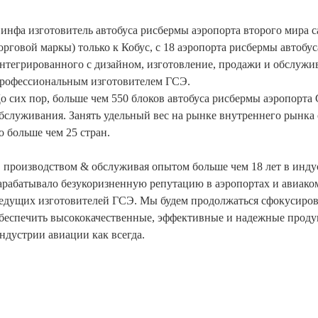
инфа изготовитель автобуса рисбермы аэропорта второго мира 
орговой маркы) только к Кобус, с 18 аэропорта рисбермы автобу
нтегрированного с дизайном, изготовление, продажи и обслужи
рофессиональным изготовителем ГСЭ.
о сих пор, больше чем 550 блоков автобуса рисбермы аэропорта
бслуживания. Занять удельный вес на рынке внутреннего рынка 
о больше чем 25 стран.
 производством & обслуживая опытом больше чем 18 лет в ин
арабатывало безукоризненную репутацию в аэропортах и авиаком
едущих изготовителей ГСЭ. Мы будем продолжаться сфокусирова
беспечить высококачественные, эффективные и надежные прод
ндустрии авиации как всегда.