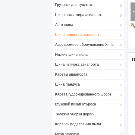
Грузовик для туалета
Шина пассажира авиапорта
Aero шина
Шина переноса авиапорта
Аэродромное оборудование Xinfa
Низкие шины пола
П
Шина челнока авиапорта
Кареты авиапорта
Шина пандуса
Карета гудронированного шоссе
грузовой пикап отброса
Тележка уборки дороги
Корабль подавления пыли
Моча тележка