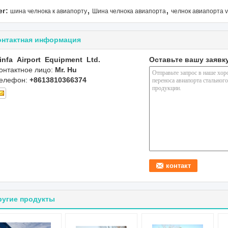
,
,
ег:
шина челнока к авиапорту
Шина челнока авиапорта
челнок авиапорта v
онтактная информация
infa Airport Equipment Ltd.
Оставьте вашу заявк
онтактное лицо:
Mr. Hu
елефон:
+8613810366374
ругие продукты