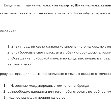
Выделить:
шина челнока к авиапорту
,
Шина челнока авиа
ысококачественное большой емкости тела 2.7м автобуса перенос
писание:
2 (2) управляя света сигнала установленного на каждую сто
3 (3) бортовые света раскрыты с обеих сторон доски алюми
Освещение приборной панели на когда выключатель управля
автоматически.
редупреждающий ярлык «не сжимает» в желтом шрифте отмеченно
1.
Известные международные компоненты бренда
2.
разнообразие варианты для того чтобы отвечать потребностя
3.
главное мануфактуреринг качество