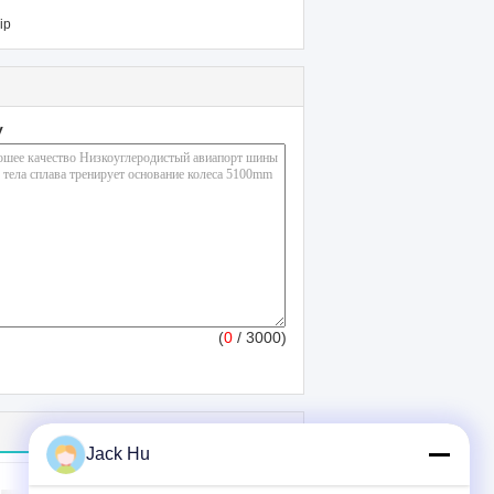
ip
у
(
0
/ 3000)
Jack Hu