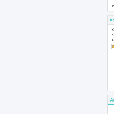
т
К
X
К
Т
Д