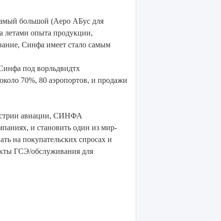
самый большой (Аеро АБус для
са летами опыта продукции,
вание, Синфа имеет стало самым
 Синфа под ворльдвидтх
около 70%, 80 аэропортов, и продажи
дустрии авиации, СИНФА
паниях, и становить один из мир-
ть на покупательских спросах и
укты ГСЭ/обслуживания для