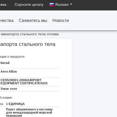
жка :
Спросите цитату
Russian
ачества
Свяжитесь мы
Новости
авиапорта стального тела сплава
апорта стального тела
ция о продукте:
Китай
Aero ABus
CE/ISO9001:2008/AIRPORT
EQUIPMENT CERTIFICATE/SGS
Узкое тело
Условия:
за:
1 ЕДИНИЦА
Пакет обнажённого к костюму
для международной морской
перевозки