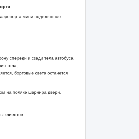
порта
а аэропорта мини подгонянное
рону спереди и сзади тела автобуса,
ния тела;
ется, бортовые света останется
м на поляке шарнира двери.
мы клиентов