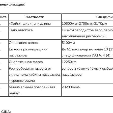
пецификация:
Нет.
Частности
Специфи
.
×Хайгхт ширины × длины
10600мм×2700мм×3170мм
.
Тело автобуса
Низкоуглеродистое тело легир
алюминиевой рисбермой;
.
Основание колеса
5100мм
.
Емкость размещещния
До 51 пассажир включая 13 (13
пассажира
спецификациями ИАТА: 4 (4) 
.
Снаряженная масса
12250кгс
.
Разнообразная высота от
вопрос 270мм~340мм к ембарк
силла пола кабины пассажира
пассажиров
к уровню земли
.
Минимальный поворачивая
<9200mm>
радиус
 США: