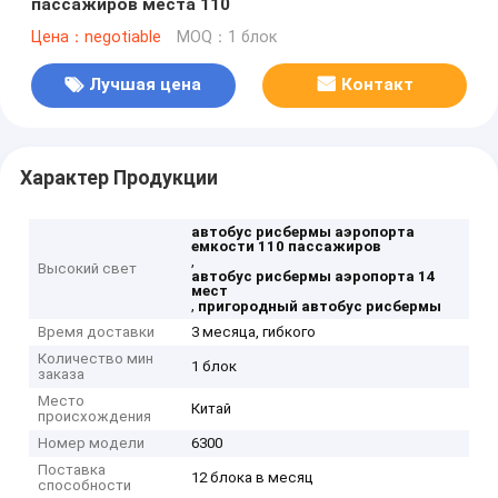
пассажиров места 110
Цена：negotiable
MOQ：1 блок
Лучшая цена
Контакт
Характер Продукции
автобус рисбермы аэропорта
емкости 110 пассажиров
,
Высокий свет
автобус рисбермы аэропорта 14
мест
,
пригородный автобус рисбермы
Время доставки
3 месяца, гибкого
Количество мин
1 блок
заказа
Место
Китай
происхождения
Номер модели
6300
Поставка
12 блока в месяц
способности