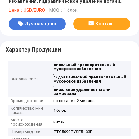
избавления, гидравлическое удаление погани
самосвала
Цена：USD/EURO
MOQ：1 блок
Лучшая цена
Контакт
Характер Продукции
дизельный предварительный
мусоровоз избавления
,
гидравлический предварительный
Высокий свет
мусоровоз избавления
,
дизельное удаление погани
самосвала
Время доставки
не позднее 2 месяца
Количество мин
1 блок
заказа
Место
Китай
происхождения
Номер модели
ZTQ5090ZYSE5H33F