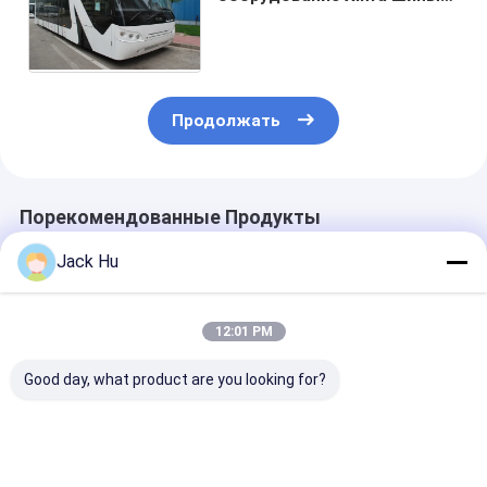
пассажира авиапорта с
регулируемыми сиденьями
Продолжать
Порекомендованные Продукты
Jack Hu
12:01 PM
Good day, what product are you looking for?
51 шина лимузина
Прочный
Шина Seater 
KG-B4270
алюминиевый
лимузина 13
авиапорта
авиапорт челнока
авиапорта с
двигателя дизеля
авиапорта города
кондиционир