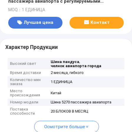
пассажира авиапорта с регулируемыми
сиденьями
MOQ：1 ЕДИНИЦА
Лучшая цена
Контакт
Характер Продукции
,
Шина пандуса
Высокий свет
челнок авиапорта города
Время доставки
2 месяца, гибкого
Количество мин
1 ЕДИНИЦА
заказа
Место
Китай
происхождения
Номер модели
Шина 5270 пассажира авиапорта
Поставка
20 БЛОКОВ В МЕСЯЦ
способности
Осмотрите больше