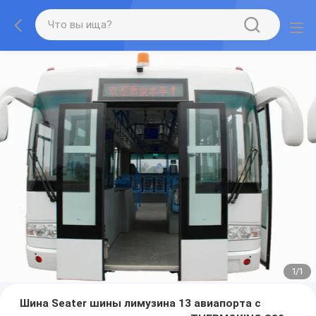
1
/
1
Шина Seater шины лимузина 13 авиапорта с