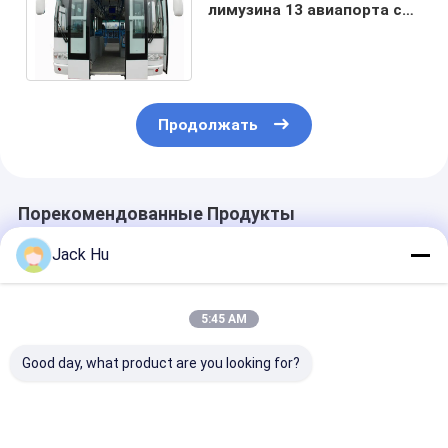
лимузина 13 авиапорта с
кондиционированием
воздуха THERMOKING S30
Продолжать
Порекомендованные Продукты
Jack Hu
5:45 AM
Good day, what product are you looking for?
51 шина лимузина
Прочный
Удобная шин
KG-B4270
алюминиевый
международн
авиапорта
авиапорт челнока
аэропорта 14