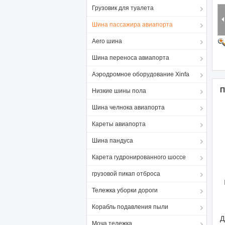
Грузовик для туалета
Шина пассажира авиапорта
Aero шина
Шина переноса авиапорта
Аэродромное оборудование Xinfa
П
Низкие шины пола
Шина челнока авиапорта
Кареты авиапорта
Шина пандуса
Карета гудронированного шоссе
грузовой пикап отброса
Тележка уборки дороги
Корабль подавления пыли
Д
Моча тележка