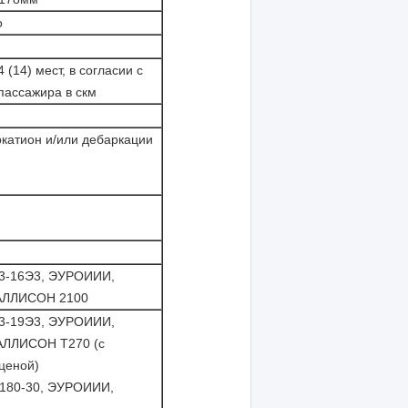
о
(14) мест, в согласии с
пассажира в скм
катион и/или дебаркации
3-16Э3, ЭУРОИИИ,
 АЛЛИСОН 2100
3-19Э3, ЭУРОИИИ,
АЛЛИСОН Т270 (с
ценой)
80-30, ЭУРОИИИ,