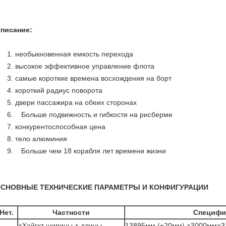
писание:
1. необыкновенная емкость перехода
2. высокое эффективное управление флота
3. самые короткие времена восхождения на борт
4. короткий радиус поворота
5. двери пассажира на обеих сторонах
6. Больше подвижность и гибкости на рисберме
7. конкурентоспособная цена
8. тело алюминия
9. Больше чем 18 корабля лет времени жизни
СНОВНЫЕ ТЕХНИЧЕСКИЕ ПАРАМЕТРЫ И КОНФИГУРАЦИИ
Нет.
Частности
Специфи
.
×Хайгхт ширины × длины
13895мм (±20мм) ×3000мм×