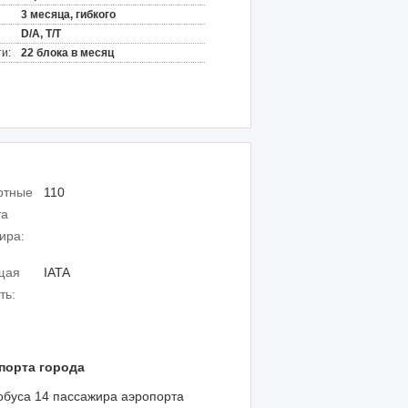
3 месяца, гибкого
D/A, T/T
и:
22 блока в месяц
ртные
110
та
ира:
щая
IATA
ть:
порта города
обуса 14 пассажира аэропорта