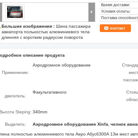
Время доставки:
Условия оплаты:
Поставка способност
Большие изображения :
Шина пассажира
контакт
авиапорта польностью алюминиевого тела
длинняя с коротким радиусом поворота
одробное описание продукта
Аэродромное оборудование
Станда
Применение:
мес
пассаж
Факультативного
Стоя
двигатель:
облас
Высота Steping:
340mm
Выделить:
Аэродромное оборудование Xinfa
,
челнок авиа
лина полностью алюминиевого тела Аеро Абус6300А 13м мест авт