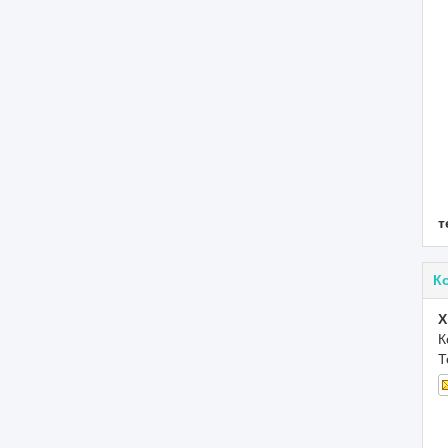
т
К
X
К
Т