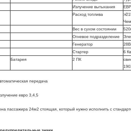
Излучение вытыхания
ЕВ
Расход топлива
≯21
Чем
Вес в сухом состоянии
520
Огневое подразделение
Эле
Генератор
28В
Стартер
6 К
Батарея
2 ПК
сви
190
втоматическая передача
злучение евро 3,4,5
она пассажира 24м2 стоящая, который нужно исполнить с стандар
редупредительные знаки