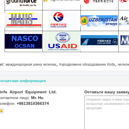
,
,
ег:
международная шина челнока
Аэродромное оборудование Xinfa
челнок
онтактная информация
infa Airport Equipment Ltd.
Оставьте вашу заявк
онтактное лицо:
Mr. Hu
елефон:
+8613810366374