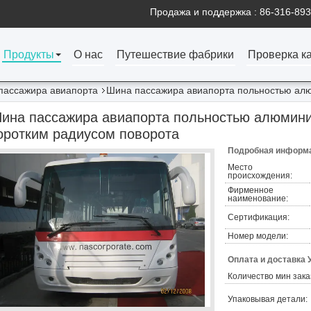
Продажа и поддержка :
86-316-89
Продукты
О нас
Путешествие фабрики
Проверка к
пассажира авиапорта
Шина пассажира авиапорта польностью алю
ина пассажира авиапорта польностью алюмини
оротким радиусом поворота
Подробная информа
Место
происхождения:
Фирменное
наименование:
Сертификация:
Номер модели:
Оплата и доставка 
Количество мин зака
Упаковывая детали: