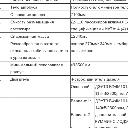
.
Тело автобуса
Полностью алюминиевое тел
.
Основание колеса
7100мм
.
Емкость размещещния
До 110 пассажиров включая 14 
пассажира
спецификациями ИАТА: 4 (4) 
.
Снаряженная масса
12840кгс
.
Разнообразная высота от
вопрос 270мм~340мм к ембар
силла пола кабины пассажира
пассажиров
к уровню земли
.
Минимальный поворачивая
≯13500мм
радиус
.
Двигатель
4-строк, двигатель дизеля
Основной:
ДЭУТЗ БФ4М101
118кВ/2300рпм,
Вариант 1:
ДЭУТЗ БФ4М101
140кВ/2300рпм, 
Вариант 2:
дополнительной 
КУММИНС ИСДЭ1