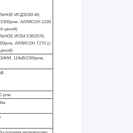
ЬНОЕ ИСДЭ180-40,
/2300рпм, АЛЛИСОН 2100
ой ценой)
ЬНОЕ ИСБ4.5Э5207Б,
300рпм, АЛЛИСОН Т270 (с
ценой)
ИИИ, 118кВ/2300рпм,
кВ
0 рпм
4кк
0
бо-поручая интеркоолер