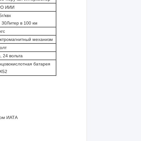
РО ИИИ
5г/квх
 30Литер в 100 км
кгс
ктромагнитный механизм
олт
в, 24 вольта
нцовокислотная батарея
Х52
том ИАТА