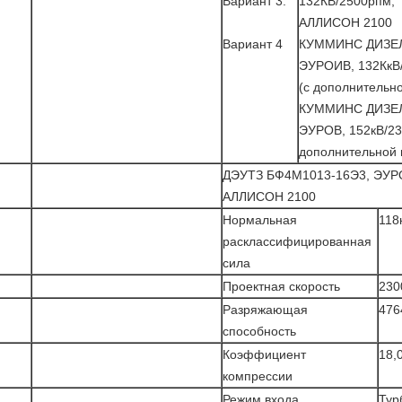
Вариант 3:
132КВ/2500рпм,
АЛЛИСОН 2100
Вариант 4
КУММИНС ДИЗЕЛ
ЭУРОИВ, 132КкВ
(с дополнительн
КУММИНС ДИЗЕЛ
ЭУРОВ, 152кВ/2
дополнительной 
ДЭУТЗ БФ4М1013-16Э3, ЭУРО
АЛЛИСОН 2100
Нормальная
118
расклассифицированная
сила
Проектная скорость
230
Разряжающая
476
способность
Коэффициент
18,
компрессии
Режим входа
Тур