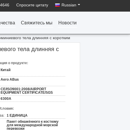
34646
Спросите цитату
Russian
ачества
Свяжитесь мы
Новости
миниевого тела длинняя с коротким
евого тела длинняя с
ция о продукте:
Китай
Aero ABus
CE/ISO9001:2008/AIRPORT
EQUIPMENT CERTIFICATE/SGS
6300A
Условия:
за:
1 ЕДИНИЦА
Пакет обнажённого к костюму
для международной морской
перевозки