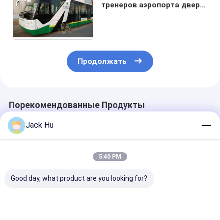
тренеров аэропорта двери
места 6 челнока 14 для
емкости 110 пассажиров
Продолжать
Порекомендованные Продукты
Jack Hu
5:40 PM
Good day, what product are you looking for?
Анти- - шина
Шина авиапорта
Основание ко
рисбермы кареты
конфигурации
7100mm шин
гудронированного
шины авиапорта
лимузина