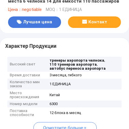
места 6 челнока 14 для емкости 110 пассажиров
Цена：negotiable
MOQ：1 ЕДИНИЦА
Лучшая цена
Контакт
Характер Продукции
,
тренеры аэропорта челнока
Высокий свет
,
110 тренеров аэропорта
автобус переноса аэропорта
Время доставки
3 месяца, гибкого
Количество мин
1 ЕДИНИЦА
заказа
Место
Китай
происхождения
Номер модели
6300
Поставка
12 блока в месяц
способности
Осмотрите больше