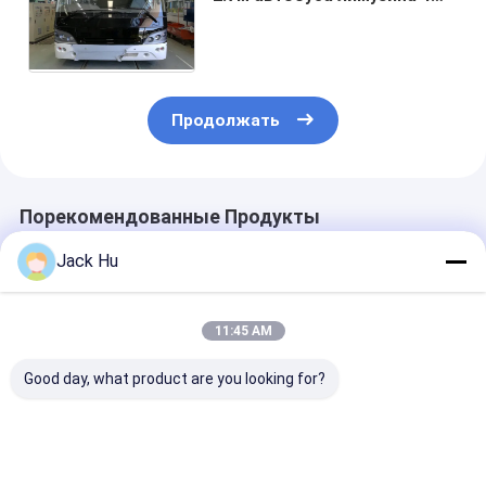
аэропорта двигателя дизеля
хода пассажира 4 мини
Продолжать
Порекомендованные Продукты
Jack Hu
11:45 AM
Good day, what product are you looking for?
51 шина лимузина
Прочный
Шина Seater 
KG-B4270
алюминиевый
лимузина 13
авиапорта
авиапорт челнока
авиапорта с
двигателя дизеля
авиапорта города
кондиционир