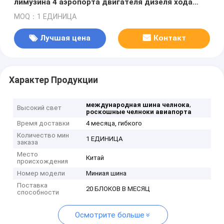
лимузина 4 аэропорта двигателя дизеля хода
пассажира 4 мини
MOQ：1 ЕДИНИЦА
Лучшая цена
Контакт
Характер Продукции
,
международная шина челнока
Высокий свет
роскошные челноки авиапорта
Время доставки
4 месяца, гибкого
Количество мин
1 ЕДИНИЦА
заказа
Место
Китай
происхождения
Номер модели
Миниая шина
Поставка
20 БЛОКОВ В МЕСЯЦ
способности
Осмотрите больше