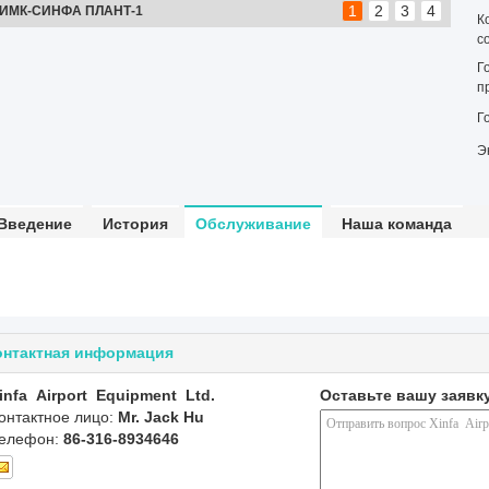
1
2
3
4
ОФИС КИМК-СИНФА
К
с
Г
п
Г
Э
Введение
История
Обслуживание
Наша команда
онтактная информация
infa Airport Equipment Ltd.
Оставьте вашу заявк
онтактное лицо:
Mr. Jack Hu
елефон:
86-316-8934646