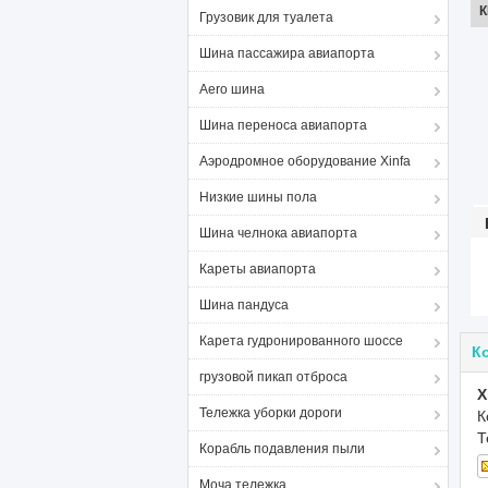
Грузовик для туалета
Шина пассажира авиапорта
Aero шина
Шина переноса авиапорта
Аэродромное оборудование Xinfa
Низкие шины пола
Шина челнока авиапорта
Кареты авиапорта
Шина пандуса
Карета гудронированного шоссе
К
грузовой пикап отброса
X
Тележка уборки дороги
К
Т
Корабль подавления пыли
Моча тележка