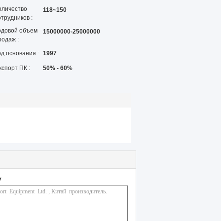
оличество
118~150
отрудников :
одовой объем
15000000-25000000
родаж :
од основания :
1997
кспорт ПК :
50% - 60%
у