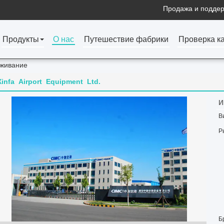
Продажа и поддер
Продукты
О нас
Путешествие фабрики
Проверка к
живание
Xinfa Airport Equipment Ltd.
И
В
Р
Б