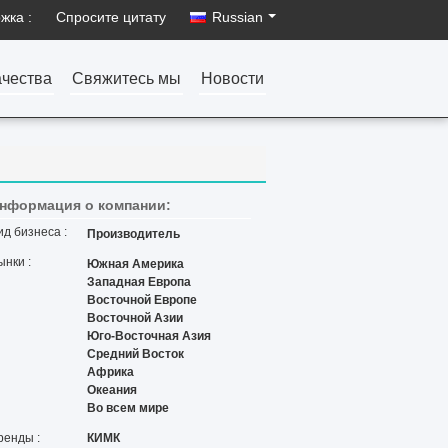
жка :
Спросите цитату
Russian
ачества
Свяжитесь мы
Новости
нформация о компании:
ид бизнеса :
Производитель
ынки :
Южная Америка
Западная Европа
Восточной Европе
Восточной Азии
Юго-Восточная Азия
Средний Восток
Африка
Океания
Во всем мире
ренды :
КИМК