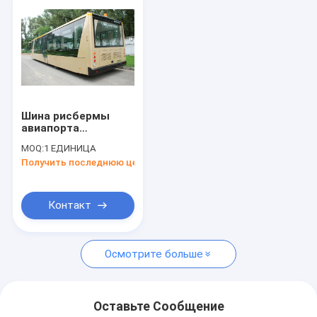
Шина рисбермы
авиапорта
двигателя дизеля 4
MOQ:
1 ЕДИНИЦА
ходов, кареты
Получить последнюю цену
международного
аэропорта
Контакт
Осмотрите больше
Оставьте Сообщение