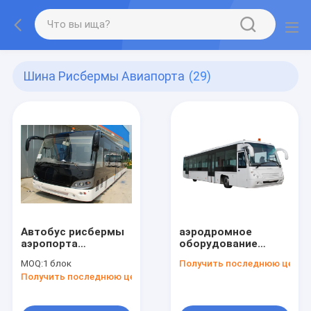
Шина Рисбермы Авиапорта
(29)
Автобус рисбермы
аэродромное
аэропорта
оборудование
двигателя дизеля
Синфа автобуса
MOQ:
1 блок
Получить последнюю цену
хода GSE 4
рисбермы
Получить последнюю цену
аэропорта 118кВ
2300рпм с
регулируемыми