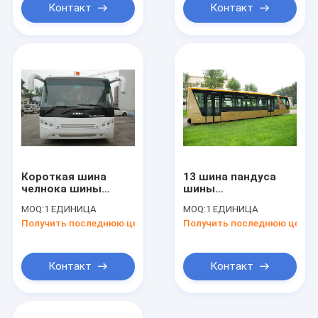
сидениями
Контакт
Контакт
Короткая шина
13 шина пандуса
челнока шины
шины
рисбермы
международного
MOQ:
1 ЕДИНИЦА
MOQ:
1 ЕДИНИЦА
авиапорта радиуса
аэропорта
Получить последнюю цену
Получить последнюю цену
поворота к
пассажира Seater
авиапорту для
77 с регулируемыми
пассажира 102
сиденьями
Контакт
Контакт