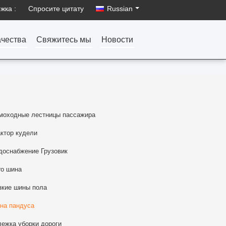
жка :
Спросите цитату
Russian
ачества
Свяжитесь мы
Новости
моходные лестницы пассажира
актор кудели
доснабжение Грузовик
ro шина
зкие шины пола
на пандуса
лежка уборки дороги