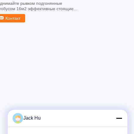
днимайте рывком подгонянные
тобусом 16м2 эффективные стоящие
ста зоны 13 4 двери Быстрая детал...
Контакт
Jack Hu