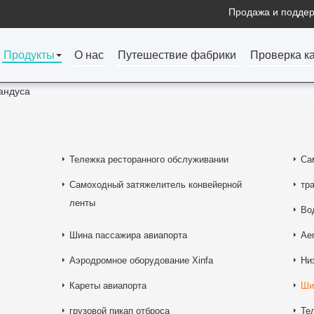
Продажа и поддер
Продукты
О нас
Путешествие фабрики
Проверка к
андуса
Тележка ресторанного обслуживании
Са
Самоходный затяжелитель конвейерной
тр
ленты
Во
Шина пассажира авиапорта
Ae
Аэродромное оборудование Xinfa
Ни
Кареты авиапорта
Ши
грузовой пикап отброса
Те