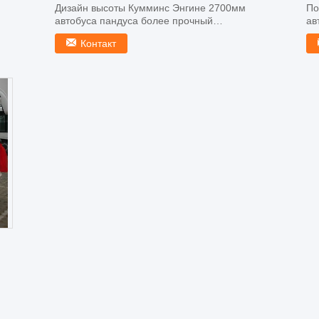
Дизайн высоты Кумминс Энгине 2700мм
По
автобуса пандуса более прочный
ав
Описание: Аэродромное оборудовани...
ме
Контакт