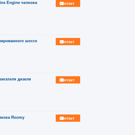
ns Engine челнока
контакт
нированного шоссе
контакт
вигателя дизеля
контакт
елнока Roomy
контакт