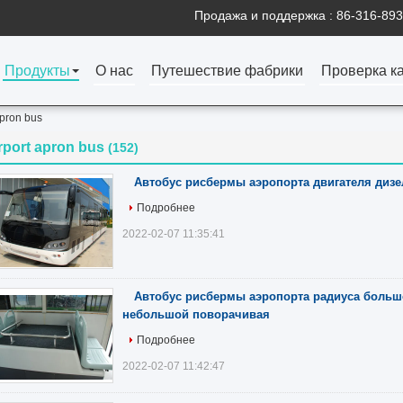
Продажа и поддержка :
86-316-89
Продукты
О нас
Путешествие фабрики
Проверка к
apron bus
rport apron bus
(152)
Автобус рисбермы аэропорта двигателя дизе
Подробнее
2022-02-07 11:35:41
Автобус рисбермы аэропорта радиуса больш
небольшой поворачивая
Подробнее
2022-02-07 11:42:47