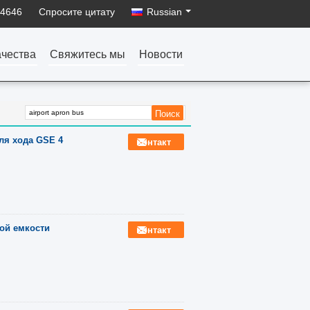
34646
Спросите цитату
Russian
ачества
Свяжитесь мы
Новости
ля хода GSE 4
контакт
ой емкости
контакт