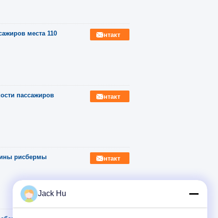
сажиров места 110
контакт
ости пассажиров
контакт
 шины рисбермы
контакт
Jack Hu