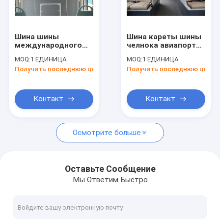
Путешествие фабрики
Проверка качества
Шина шины
Шина кареты шины
международного
челнока авиапорта
Свяжитесь мы
аэропорта места
13 Seater Cummins
MOQ:
1 ЕДИНИЦА
MOQ:
1 ЕДИНИЦА
профессионала 14
Engine VIP
Получить последнюю цену
Получить последнюю цену
электрическая с
роскошная
Новости
стандартом IATA
Спросите цитату
Контакт
Контакт
Осмотрите больше
Шина рисбермы авиапорта
Тележка ресторанного обслуживании
Оставьте Сообщение
Мы Ответим Быстро
Самоходные лестницы пассажира
Аэропорт Ambulift