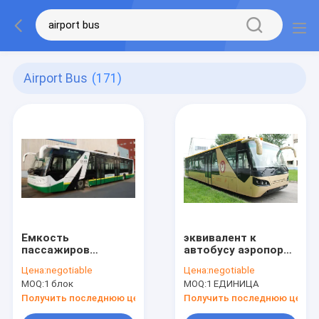
Airport Bus
(171)
Емкость
эквивалент к
пассажиров
автобусу аэропорта
челнока 110
Кобус3000 который
Цена:
negotiable
Цена:
negotiable
автобуса аэропорта
наш дизайн более
MOQ:
1 блок
MOQ:
1 ЕДИНИЦА
двери места 6
особенный и цене
двигателя дизеля
конкурсн
Получить последнюю цену
Получить последнюю цену
14