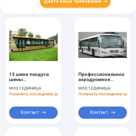
Дайте ваше требование
13 шина пандуса
Профессиональное
шины
аэродромное
международного
оборудование
MOQ:
1 ЕДИНИЦА
MOQ:
1 ЕДИНИЦА
аэропорта
10m*2.7m*3m Xinfa
Получить последнюю цену
Получить последнюю цену
пассажира Seater
шины челнока
77 с регулируемыми
авиапорта
сиденьями
Контакт
Контакт