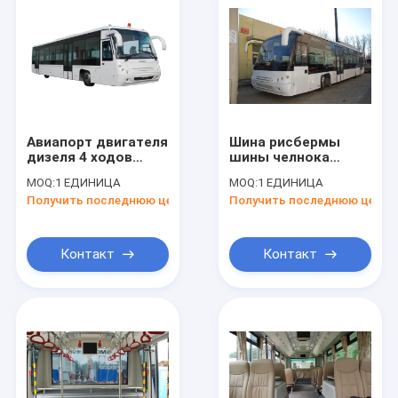
Авиапорт двигателя
Шина рисбермы
дизеля 4 ходов
шины челнока
тренирует шину
алюминиевого
MOQ:
1 ЕДИНИЦА
MOQ:
1 ЕДИНИЦА
CE/ISO9001 пандуса:
пассажира места
Получить последнюю цену
Получить последнюю цену
2008
110 тела 24
международная
Контакт
Контакт
Дом
Продукты
О нас