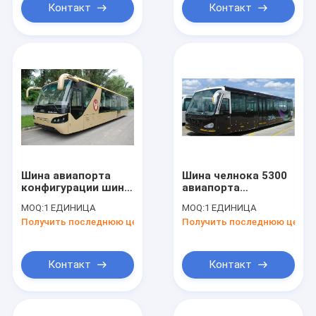
Контакт
Контакт
Шина авиапорта
Шина челнока 5300
конфигурации шины
авиапорта
авиапорта шины VIP
двигателя дизеля
MOQ:
1 ЕДИНИЦА
MOQ:
1 ЕДИНИЦА
роскошная
хода большой
Получить последнюю цену
Получить последнюю цену
customerized
емкости 4
Контакт
Контакт