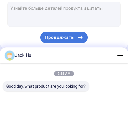
Самоходный затяжелитель конвейерной ленты
трактор кудели
Водоснабжение Грузовик
Продолжать
Грузовик для туалета
Шина пассажира авиапорта
Jack Hu
Наши Категории
Aero шина
2:44 AM
Шина переноса авиапорта
Good day, what product are you looking for?
Аэродромное оборудование Xinfa
Низкие шины пола
Шина рисбермы
Тележка
Самоходные
Шина челнока авиапорта
авиапорта
ресторанного
лестницы
обслуживании
пассажира