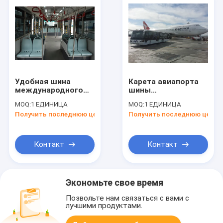
Удобная шина
Карета авиапорта
международного
шины
аэропорта 14 Seater
международного
MOQ:
1 ЕДИНИЦА
MOQ:
1 ЕДИНИЦА
с автошиной
аэропорта Seater
Получить последнюю цену
Получить последнюю цену
BRIDGESTONE
алюминиевого тела
13 электрическая
Контакт
Контакт
Экономьте свое время
Позвольте нам связаться с вами с
лучшими продуктами.