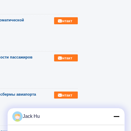
томатической
контакт
ости пассажиров
контакт
исбермы авиапорта
контакт
Jack Hu