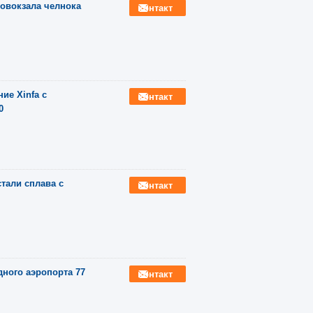
овокзала челнока
контакт
ие Xinfa с
контакт
0
тали сплава с
контакт
ого аэропорта 77
контакт