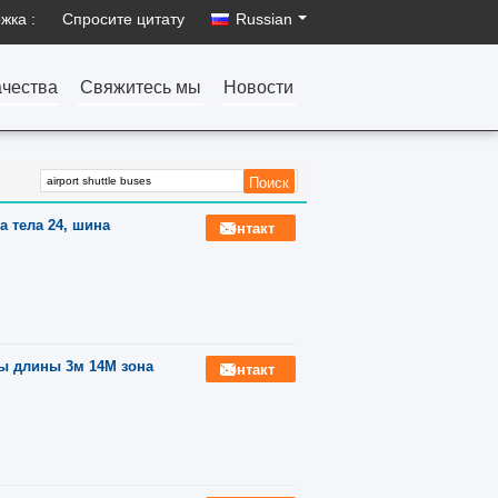
жка :
Спросите цитату
Russian
ачества
Свяжитесь мы
Новости
 тела 24, шина
контакт
ы длины 3м 14М зона
контакт