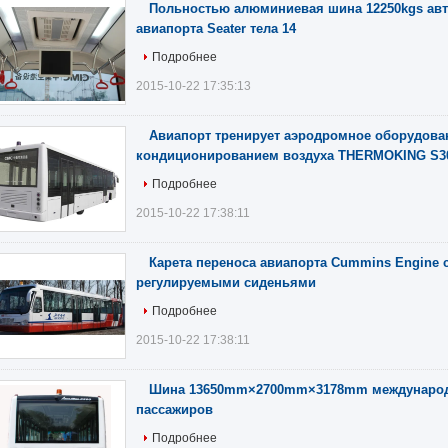
Польностью алюминиевая шина 12250kgs авт
авиапорта Seater тела 14
Подробнее
2015-10-22 17:35:13
Авиапорт тренирует аэродромное оборудован
кондиционированием воздуха THERMOKING S3
Подробнее
2015-10-22 17:38:11
Карета переноса авиапорта Cummins Engine с
регулируемыми сиденьями
Подробнее
2015-10-22 17:38:11
Шина 13650mm×2700mm×3178mm международн
пассажиров
Подробнее