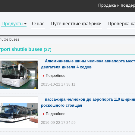
Продажа и поддер
Продукты
О нас
Путешествие фабрики
Проверка к
shuttle buses
rport shuttle buses
(27)
Алюминиевые шины челнока авиапорта места
двигателя дизеля 4 ходов
Подробнее
2015-10-22 17:38:11
пассажира челноков до аэропорта 110 ширин
роскошного стоящая
Подробнее
2016-09-22 17:24:59