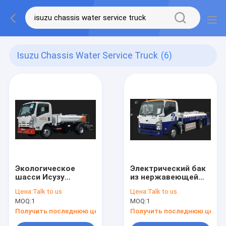
Isuzu Chassis Water Service Truck
(6)
Экологическое
Электрический бак
шасси Исузу
из нержавеющей
тележки службы
стали для
Цена:
Talk to us
Цена:
Talk to us
водоснабжения
грузовиков на 3000
MOQ:
1
MOQ:
1
материалов 4000Л
л
Получить последнюю цену
Получить последнюю цену