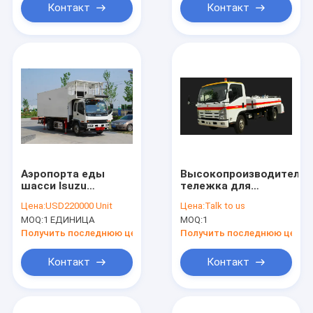
Контакт
Контакт
Аэропорта еды
Высокопроизводительн
шасси Isuzu
тележка для
тележка Aero
обслуживания
Цена:
USD220000 Unit
Цена:
Talk to us
поставляя еду
туалетов
MOQ:
1 ЕДИНИЦА
MOQ:
1
самолетов A310
Получить последнюю цену
Получить последнюю цену
Контакт
Контакт