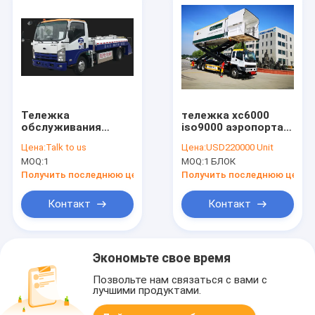
Тележка
тележка xc6000
обслуживания
iso9000 аэропорта
туалета
cimc поставляя еду
Цена:
Talk to us
Цена:
USD220000 Unit
электрического
аттестовала
MOQ:
1
MOQ:
1 БЛОК
самолета А300
малошумная
Получить последнюю цену
Получить последнюю цену
Контакт
Контакт
Экономьте свое время
Позвольте нам связаться с вами с
лучшими продуктами.