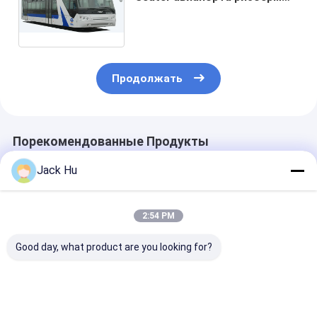
правая/вышла шина ручного
привода с картиной PPG
Продолжать
Порекомендованные Продукты
Jack Hu
2:54 PM
Good day, what product are you looking for?
Зона автобуса 22
Рисберма автобуса
Автобус рис
рисбермы
пандуса переноса
аэропорта ра
аэропорта Cummins
аэропорта
большой емк
Engine челнока стоя
небольшой
небольшой