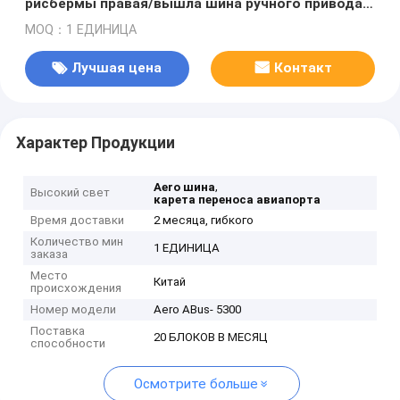
рисбермы правая/вышла шина ручного привода с
картиной PPG
MOQ：1 ЕДИНИЦА
Лучшая цена
Контакт
Характер Продукции
,
Aero шина
Высокий свет
карета переноса авиапорта
Время доставки
2 месяца, гибкого
Количество мин
1 ЕДИНИЦА
заказа
Место
Китай
происхождения
Номер модели
Aero ABus- 5300
Поставка
20 БЛОКОВ В МЕСЯЦ
способности
Осмотрите больше