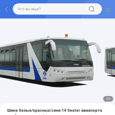
1
/
1
Шина белых/красных/сини 14 Seater авиапорта