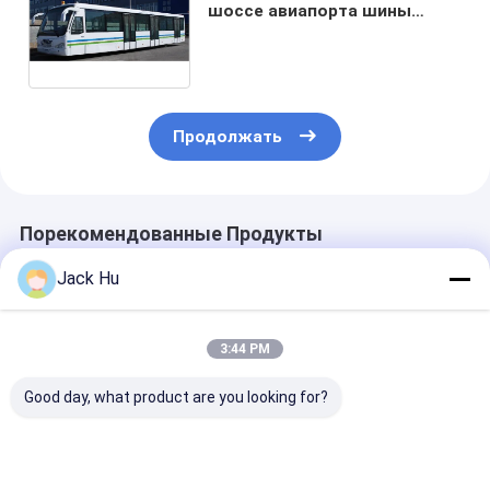
шоссе авиапорта шины
пандуса пассажира таможни
77, радиус <13500mm
поворачивая
Продолжать
Порекомендованные Продукты
Jack Hu
3:44 PM
Good day, what product are you looking for?
Прочный низкий
Низкий автобус
Автобуса пол
пол везет высокий
Кумминс Энгине
аэропорта го
двигатель дизеля
пассажира
обслуживани