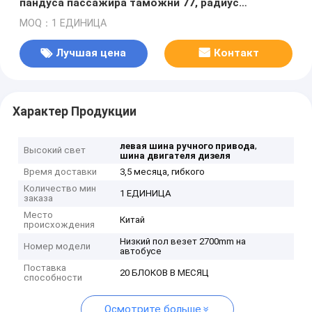
пандуса пассажира таможни 77, радиус
<13500mm поворачивая
MOQ：1 ЕДИНИЦА
Лучшая цена
Контакт
Характер Продукции
,
левая шина ручного привода
Высокий свет
шина двигателя дизеля
Время доставки
3,5 месяца, гибкого
Количество мин
1 ЕДИНИЦА
заказа
Место
Китай
происхождения
Низкий пол везет 2700mm на
Номер модели
автобусе
Поставка
20 БЛОКОВ В МЕСЯЦ
способности
Осмотрите больше