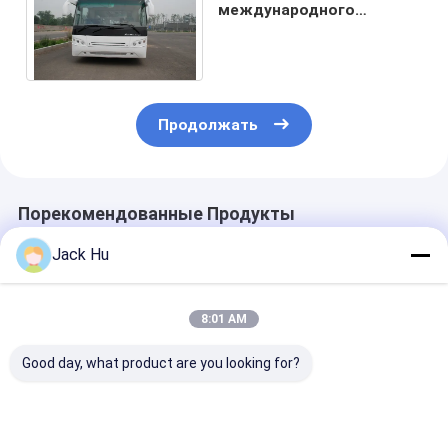
международного
широкого тела низкие с
управлением рулем
SANHUAN
Продолжать
Порекомендованные Продукты
Jack Hu
8:01 AM
Good day, what product are you looking for?
Прочный низкий
Низкий автобус
Автобуса пол
пол везет высокий
Кумминс Энгине
аэропорта го
двигатель дизеля
пассажира
обслуживани