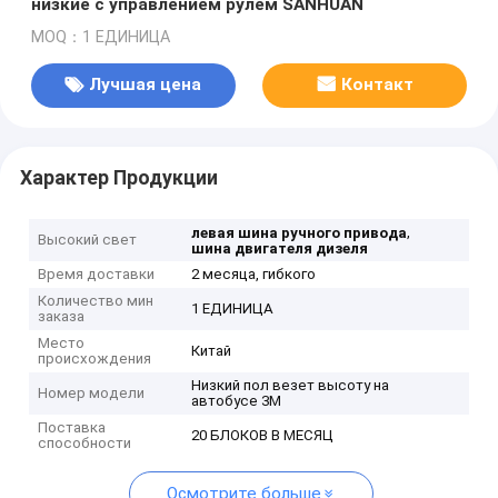
низкие с управлением рулем SANHUAN
MOQ：1 ЕДИНИЦА
Лучшая цена
Контакт
Характер Продукции
,
левая шина ручного привода
Высокий свет
шина двигателя дизеля
Время доставки
2 месяца, гибкого
Количество мин
1 ЕДИНИЦА
заказа
Место
Китай
происхождения
Низкий пол везет высоту на
Номер модели
автобусе 3M
Поставка
20 БЛОКОВ В МЕСЯЦ
способности
Осмотрите больше