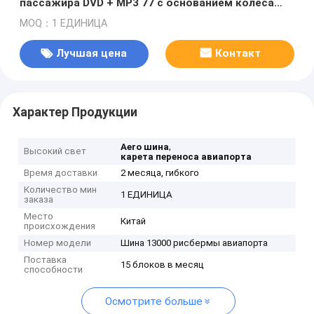
пассажира DVD + MP3 77 с основанием колеса
7100mm
MOQ：1 ЕДИНИЦА
Лучшая цена
Контакт
Характер Продукции
,
Aero шина
Высокий свет
карета переноса авиапорта
Время доставки
2 месяца, гибкого
Количество мин
1 ЕДИНИЦА
заказа
Место
Китай
происхождения
Номер модели
Шина 13000 рисбермы авиапорта
Поставка
15 блоков в месяц
способности
Осмотрите больше