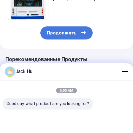
пассажира DVD + MP3 77 с
основанием колеса 7100mm
Продолжать
Порекомендованные Продукты
Jack Hu
5:05 AM
Good day, what product are you looking for?
Зона автобуса 22
Рисберма автобуса
Автобус рис
рисбермы
пандуса переноса
аэропорта ра
аэропорта Cummins
аэропорта
большой емк
Engine челнока стоя
небольшой
небольшой