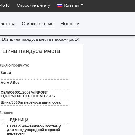
34646
Спросите цитату
Russian
ачества
Свяжитесь мы
Новости
, 102 шина пандуса места пассажира 14
2 шина пандуса места
ция о продукте:
Китай
Aero ABus
CE/ISO9001:2008/AIRPORT
EQUIPMENT CERTIFICATE/SGS
Шина 3000m переноса авиапорта
Условия:
за:
1 ЕДИНИЦА
Пакет обнажённого к костюму
для международной морской
перевозки