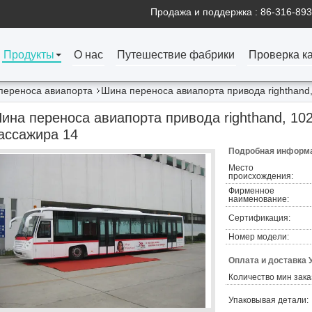
Продажа и поддержка :
86-316-89
Продукты
О нас
Путешествие фабрики
Проверка к
переноса авиапорта
Шина переноса авиапорта привода righthand
ина переноса авиапорта привода righthand, 10
ассажира 14
Подробная информа
Место
происхождения:
Фирменное
наименование:
Сертификация:
Номер модели:
Оплата и доставка 
Количество мин зака
Упаковывая детали: