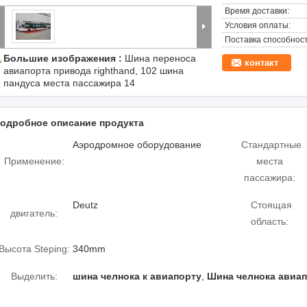
Время доставки:
Условия оплаты:
Поставка способност
Большие изображения :
Шина переноса
контакт
авиапорта привода righthand, 102 шина
пандуса места пассажира 14
одробное описание продукта
Аэродромное оборудование
Стандартные
Применение:
места
пассажира:
Deutz
Стоящая
двигатель:
область:
Высота Steping:
340mm
Выделить:
шина челнока к авиапорту
,
Шина челнока авиа