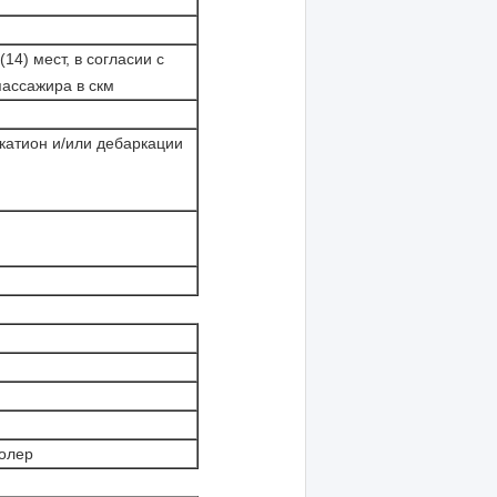
14) мест, в согласии с
пассажира в скм
атион и/или дебаркации
оолер