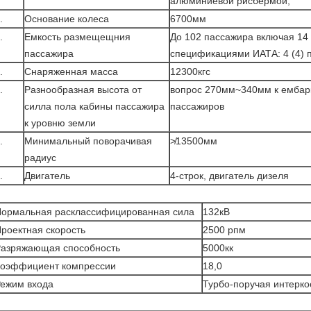
алюминиевой рисбермой;
.
Основание колеса
6700мм
.
Емкость размещещния
До 102 пассажира включая 14 (
пассажира
спецификациями ИАТА: 4 (4) 
.
Снаряженная масса
12300кгс
.
Разнообразная высота от
вопрос 270мм~340мм к ембарк
силла пола кабины пассажира
пассажиров
к уровню земли
.
Минимальный поворачивая
≯13500мм
радиус
.
Двигатель
4-строк, двигатель дизеля
ормальная расклассифицированная сила
132кВ
роектная скорость
2500 рпм
азряжающая способность
5000кк
оэффициент компрессии
18,0
ежим входа
Турбо-поручая интерк