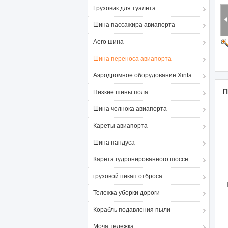
Грузовик для туалета
Шина пассажира авиапорта
Aero шина
Шина переноса авиапорта
Аэродромное оборудование Xinfa
П
Низкие шины пола
Шина челнока авиапорта
Кареты авиапорта
Шина пандуса
Карета гудронированного шоссе
грузовой пикап отброса
Тележка уборки дороги
Корабль подавления пыли
Моча тележка