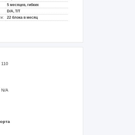
5 месяцев, гибких
D/A, T/T
и:
22 блока в месяц
110
N/A
порта