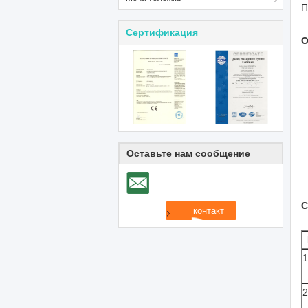
П
Сертификация
О
Оставьте нам сообщение
С
1
2