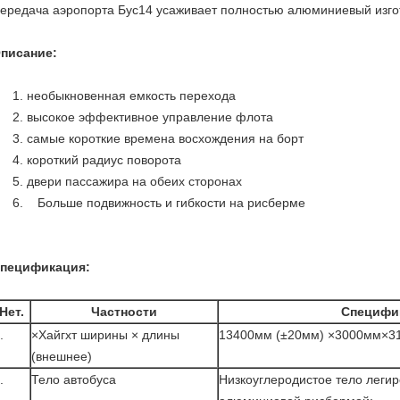
ередача аэропорта Бус14 усаживает полностью алюминиевый изго
писание:
1. необыкновенная емкость перехода
2. высокое эффективное управление флота
3. самые короткие времена восхождения на борт
4. короткий радиус поворота
5. двери пассажира на обеих сторонах
6. Больше подвижность и гибкости на рисберме
пецификация:
Нет.
Частности
Специфи
.
×Хайгхт ширины × длины
13400мм (±20мм) ×3000мм×3
(внешнее)
.
Тело автобуса
Низкоуглеродистое тело легир