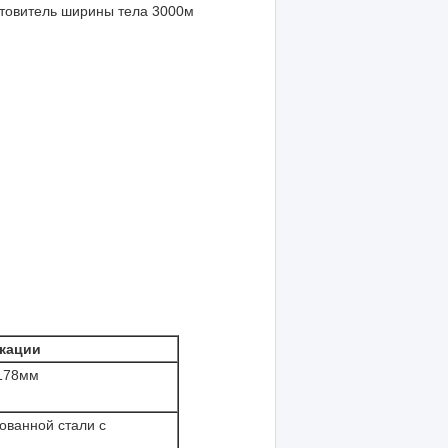
товитель ширины тела 3000м
кации
178мм
ованной стали с