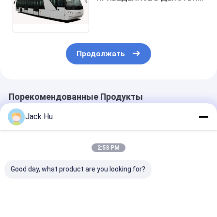
ПОРАЖЕНИЕ COBUS ШИНЫ
AEROABUS-6300EV
РИСБЕРМЫ
Продолжать
Порекомендованные Продукты
Jack Hu
2:53 PM
Good day, what product are you looking for?
Челнок до
Славный автобус
Малая повор
аэропорта города
челнока до
карета перен
автобуса
аэропорта
авиапорта че
низкоуглеродистого
соответствующий к
авиапорта Vi