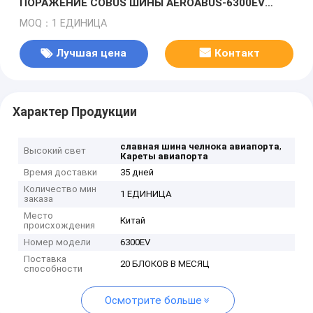
ПОРАЖЕНИЕ COBUS ШИНЫ AEROABUS-6300EV
РИСБЕРМЫ
MOQ：1 ЕДИНИЦА
Лучшая цена
Контакт
Характер Продукции
,
славная шина челнока авиапорта
Высокий свет
Кареты авиапорта
Время доставки
35 дней
Количество мин
1 ЕДИНИЦА
заказа
Место
Китай
происхождения
Номер модели
6300EV
Поставка
20 БЛОКОВ В МЕСЯЦ
способности
Осмотрите больше