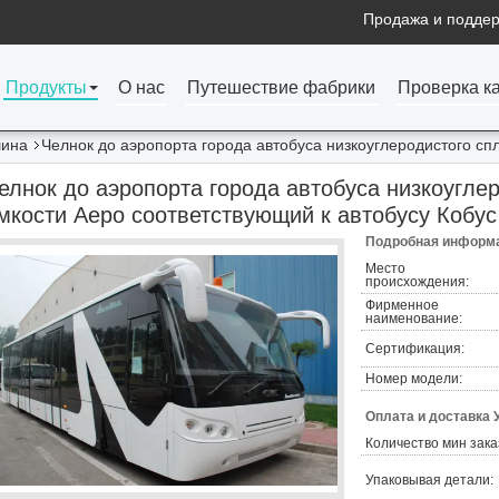
Продажа и поддер
Продукты
О нас
Путешествие фабрики
Проверка к
шина
Челнок до аэропорта города автобуса низкоуглеродистого с
елнок до аэропорта города автобуса низкоугле
мкости Аеро соответствующий к автобусу Кобус
Подробная информа
Место
происхождения:
Фирменное
наименование:
Сертификация:
Номер модели:
Оплата и доставка 
Количество мин зака
Упаковывая детали: