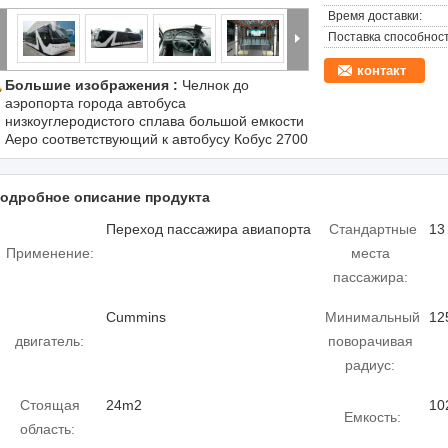
Время доставки:
Поставка способност
контакт
Большие изображения :
Челнок до
аэропорта города автобуса
низкоуглеродистого сплава большой емкости
Аеро соответствующий к автобусу Кобус 2700
одробное описание продукта
Переход пассажира авиапорта
Стандартные
13
Применение:
места
пассажира:
Cummins
Минимальный
12
двигатель:
поворачивая
радиус:
Стоящая
24m2
10
Емкость:
область: