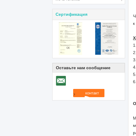
Сертификация
Ч
к
Х
1
2
3
4
Оставьте нам сообщение
5
6
О
М
м
р