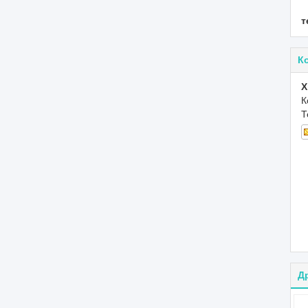
т
К
X
К
Т
Д