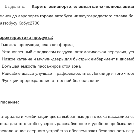
Выделить:
Кареты авиапорта
,
славная шина челнока авиа
елнок до аэропорта города автобуса низкоуглеродистого сплава б
 автобусу Кобус2700
арактеристики продукта:
.Тыпикал продукция, славная форма;
. Установленный с подвесом воздуха, автоматическая передача, ус
. Низкое катание и мульти-дверь для быстрых ембаркмент и дисем
. Большая емкость пассажиров стоя зона
. Райсабле шасси улучшает траффикабилиты; Легкий для того чтоб
. Функции предохранения от полной безопасности
писание:
атериалы и комбинации цвета выбранные для отсека пассажира со
еста для того чтобы уверить расслабленное и удобное пребывание
асположение леерного устройства обеспечивают безопасность вез