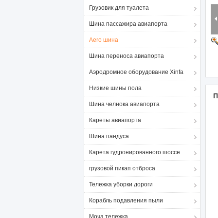
Грузовик для туалета
Шина пассажира авиапорта
Aero шина
Шина переноса авиапорта
Аэродромное оборудование Xinfa
Низкие шины пола
П
Шина челнока авиапорта
Кареты авиапорта
Шина пандуса
Карета гудронированного шоссе
грузовой пикап отброса
Тележка уборки дороги
Корабль подавления пыли
Моча тележка