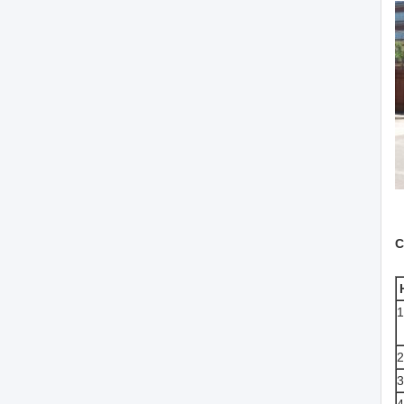
С
1
2
3