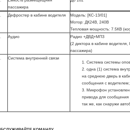
.
Емкость размещещния
До 102
пассажира
.
Дефростер в кабине водителя
Модель: [КС-13/01]
Мотор: ДК24В, 240В
Тепловая мощность: 7.5КВ (ког
.
Аудио
Радио +ДВД+МП3
(2 диктора в кабине водителя, 
пассажира)
.
Система внутренней связи
Система системы опо
одна (1) система внут
на среднюю дверь в каб
сообщения с водителем;
Микрофон установлен
привода для сообщения
так же, как снаружи авто
БСЛУЖИВАЙТЕ КОМАНДУ