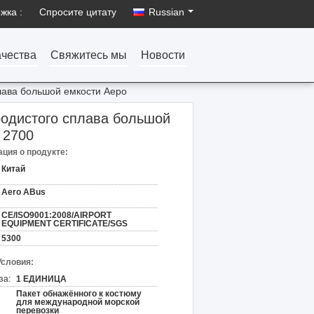
жка :
Спросите цитату
Russian
ачества
Свяжитесь мы
Новости
плава большой емкости Аеро
родистого сплава большой
 2700
ция о продукте:
Китай
Aero ABus
CE/ISO9001:2008/AIRPORT
EQUIPMENT CERTIFICATE/SGS
5300
Условия:
за:
1 ЕДИНИЦА
Пакет обнажённого к костюму
для международной морской
перевозки