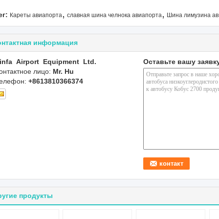
,
,
ег:
Кареты авиапорта
славная шина челнока авиапорта
Шина лимузина а
онтактная информация
infa Airport Equipment Ltd.
Оставьте вашу заявк
онтактное лицо:
Mr. Hu
елефон:
+8613810366374
ругие продукты