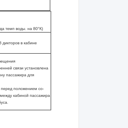
да темп воды. на 80°К)
8 дикторов в кабине
вещения
ренней связи установлена
ину пассажира для
 перед положением со-
 между кабиной пассажира
буса.