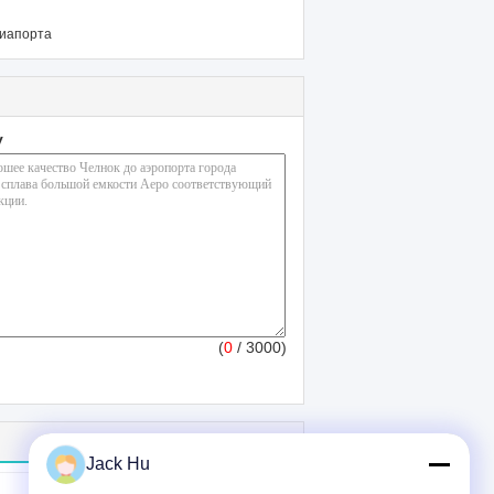
виапорта
у
(
0
/ 3000)
Jack Hu