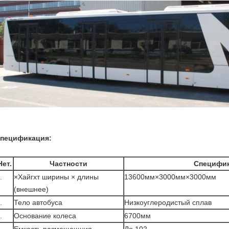
пецификация:
Нет.
Частности
Специфи
.
×Хайгхт ширины × длины
13600мм×3000мм×3000мм
(внешнее)
.
Тело автобуса
Низкоуглеродистый сплав
.
Основание колеса
6700мм