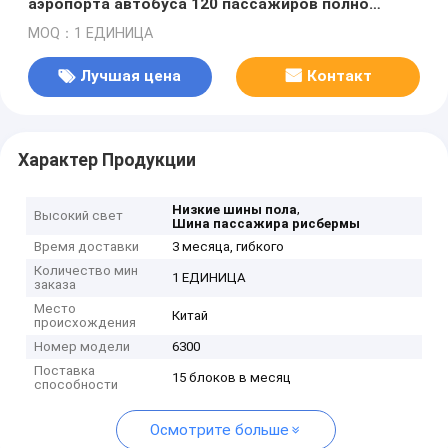
аэропорта автобуса 120 пассажиров полно
алюминиевый
MOQ：1 ЕДИНИЦА
Лучшая цена
Контакт
Характер Продукции
,
Низкие шины пола
Высокий свет
Шина пассажира рисбермы
Время доставки
3 месяца, гибкого
Количество мин
1 ЕДИНИЦА
заказа
Место
Китай
происхождения
Номер модели
6300
Поставка
15 блоков в месяц
способности
Осмотрите больше