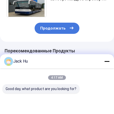
автобуса 120 пассажиров
полно алюминиевый
Продолжать
Порекомендованные Продукты
Jack Hu
4:17 AM
Good day, what product are you looking for?
Пол пассажира
Польностью
Большая емк
рисбермы низкий
алюминиевая зона
шины 13m па
везет шину на
пассажиров 24m2
зона большог
автобусе
шины 110
пассажира