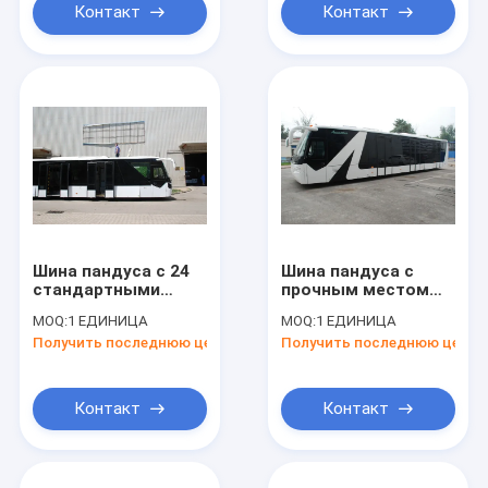
Контакт
Контакт
Шина пандуса с 24
Шина пандуса с
стандартными
прочным местом
местами и
большой емкости
MOQ:
1 ЕДИНИЦА
MOQ:
1 ЕДИНИЦА
подгонянной
подъема
Получить последнюю цену
Получить последнюю цену
конструкцией
обслуживания
высокомарочными
удобным
Контакт
Контакт