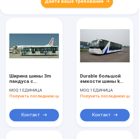
Дайте ваше требование
Ширина шины 3m
Durable большой
пандуса с
емкости шины k
регулируемыми
B4270 пандуса
MOQ:
1 ЕДИНИЦА
MOQ:
1 ЕДИНИЦА
сиденьями
подгонянный
Получить последнюю цену
Получить последнюю цену
подгоняла
высокомарочный
высокомарочное
Контакт
Контакт