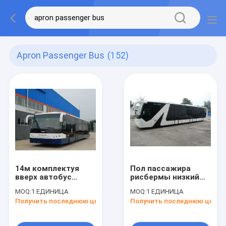
Apron Passenger Bus
(152)
14м комплектуя
Пол пассажира
вверх автобус
рисбермы низкий
пандуса аэропорта
везет шину на
MOQ:
1 ЕДИНИЦА
MOQ:
1 ЕДИНИЦА
автобуса 120
автобусе авиапорта
Получить последнюю цену
Получить последнюю цену
пассажиров полно
с алюминиевым
алюминиевый
телом