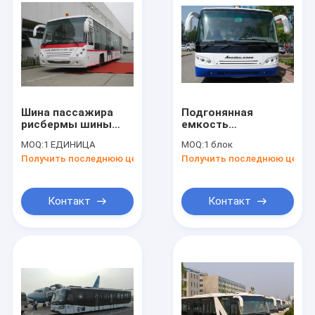
Шина пассажира
Подгонянная
рисбермы шины
емкость
места двигателя
транспорта
MOQ:
1 ЕДИНИЦА
MOQ:
1 блок
дизеля 14 картины
пригородного
Получить последнюю цену
Получить последнюю цену
PPG Aero
автобуса рисбермы
аэропорта большая
Контакт
Контакт
Дом
Продукты
О нас