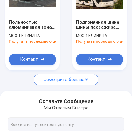
Путешествие фабрики
Проверка качества
Польностью
Подгонянная шина
алюминиевая зона
шины пассажира
Свяжитесь мы
пассажиров 24m2
авиапорта стали
MOQ:
1 ЕДИНИЦА
MOQ:
1 ЕДИНИЦА
шины 110
сплава 77
Получить последнюю цену
Получить последнюю цену
авиапорта тела
пассажиров Aero
Новости
стоящая
Спросите цитату
Контакт
Контакт
Осмотрите больше
Шина рисбермы авиапорта
Тележка ресторанного обслуживании
Оставьте Сообщение
Мы Ответим Быстро
Самоходные лестницы пассажира
Аэропорт Ambulift