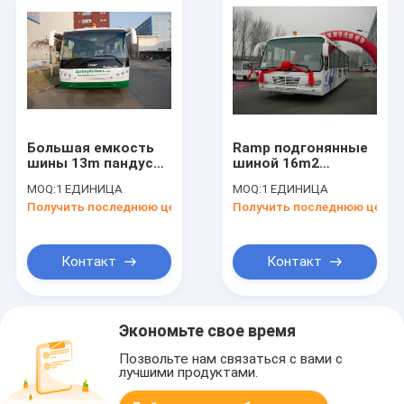
Большая емкость
Ramp подгонянные
шины 13m пандуса
шиной 16m2
зона большого
эффективные
MOQ:
1 ЕДИНИЦА
MOQ:
1 ЕДИНИЦА
пассажира стоящая
стоящие места
Получить последнюю цену
Получить последнюю цену
зоны 13 4 двери
Контакт
Контакт
Экономьте свое время
Позвольте нам связаться с вами с
лучшими продуктами.