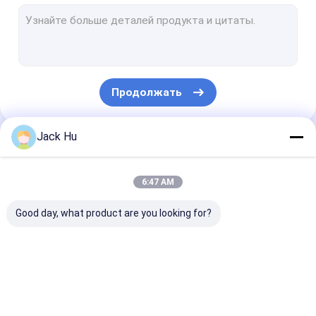
Самоходный затяжелитель конвейерной ленты
трактор кудели
Водоснабжение Грузовик
Продолжать
Грузовик для туалета
Шина пассажира авиапорта
Jack Hu
Наши Категории
Aero шина
6:47 AM
Шина переноса авиапорта
Good day, what product are you looking for?
Аэродромное оборудование Xinfa
Низкие шины пола
Шина рисбермы
Тележка
Самоходные
Шина челнока авиапорта
авиапорта
ресторанного
лестницы
обслуживании
пассажира