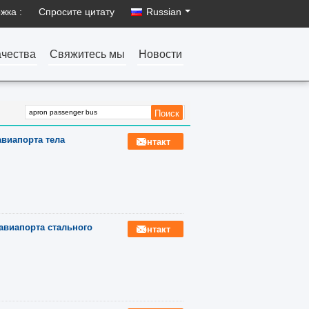
жка :
Спросите цитату
Russian
ачества
Свяжитесь мы
Новости
иапорта тела
контакт
авиапорта стального
контакт