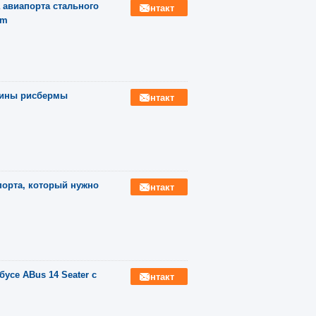
 авиапорта стального
контакт
mm
 шины рисбермы
контакт
порта, который нужно
контакт
усе ABus 14 Seater с
контакт