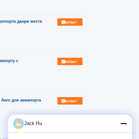
ропорта двери места
контакт
иапорту с
контакт
 Aero для авиапорта
контакт
Jack Hu