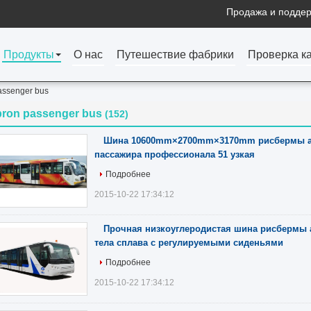
Продажа и поддер
Продукты
О нас
Путешествие фабрики
Проверка к
assenger bus
pron passenger bus
(152)
Шина 10600mm×2700mm×3170mm рисбермы ав
пассажира профессионала 51 узкая
Подробнее
2015-10-22 17:34:12
Прочная низкоуглеродистая шина рисбермы 
тела сплава с регулируемыми сиденьями
Подробнее
2015-10-22 17:34:12