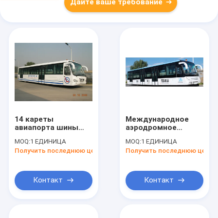
Дайте ваше требование
14 кареты
Международное
авиапорта шины
аэродромное
переноса авиапорта
оборудование Xinfa,
MOQ:
1 ЕДИНИЦА
MOQ:
1 ЕДИНИЦА
двигателя дизеля
короткий челнок
Получить последнюю цену
Получить последнюю цену
двери места 4
авиапорта Vip
радиуса Turnning
Контакт
Контакт