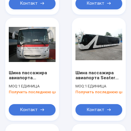
Контакт
Контакт
Шина пассажира
Шина пассажира
авиапорта
авиапорта Seater
польностью
электричества 14 с
MOQ:
1 ЕДИНИЦА
MOQ:
1 ЕДИНИЦА
алюминиевого тела
системой
Получить последнюю цену
Получить последнюю цену
длинняя с коротким
мониторинга CCTV
радиусом поворота
Контакт
Контакт