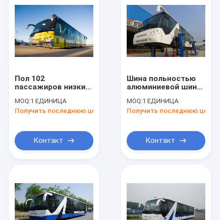
Пол 102
Шина польностью
пассажиров низкий
алюминиевой шины
везет шину на
международного
MOQ:
1 ЕДИНИЦА
MOQ:
1 ЕДИНИЦА
автобусе
аэропорта тела
Получить последнюю цену
Получить последнюю цену
пассажира
Aero с стандартом
авиапорта с анти- -
IATA
пол резины
выскальзования
Контакт
Контакт
Дом
Продукты
О нас