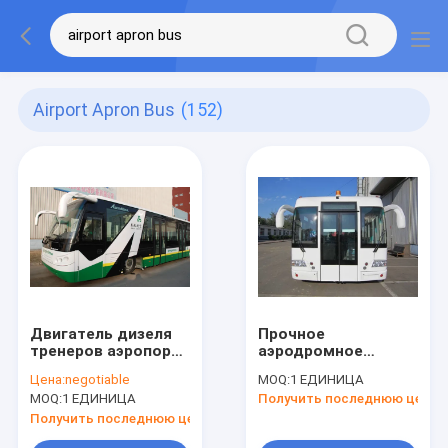
Airport Apron Bus
(152)
Двигатель дизеля
Прочное
тренеров аэропорта
аэродромное
двери места 6
оборудование
Цена:
negotiable
MOQ:
1 ЕДИНИЦА
челнока 14 для
12250kg Xinfa с
MOQ:
1 ЕДИНИЦА
Получить последнюю цену
емкости 110
кондиционированием
пассажиров
воздуха
Получить последнюю цену
THERMOKING S30