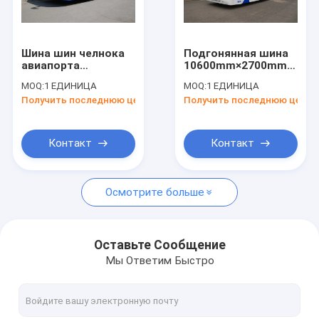
Путешествие фабрики
Проверка качества
Шина шин челнока
Подгонянная шина
авиапорта
10600mm×2700mm×317
Свяжитесь мы
пассажира
челнока авиапорта
MOQ:
1 ЕДИНИЦА
MOQ:
1 ЕДИНИЦА
большой емкости
Vip 51 пассажира
Получить последнюю цену
Получить последнюю цену
51 Aero с
Aero
Новости
стандартом IATA
Спросите цитату
Контакт
Контакт
Осмотрите больше
Шина рисбермы авиапорта
Тележка ресторанного обслуживании
Оставьте Сообщение
Мы Ответим Быстро
Самоходные лестницы пассажира
Аэропорт Ambulift