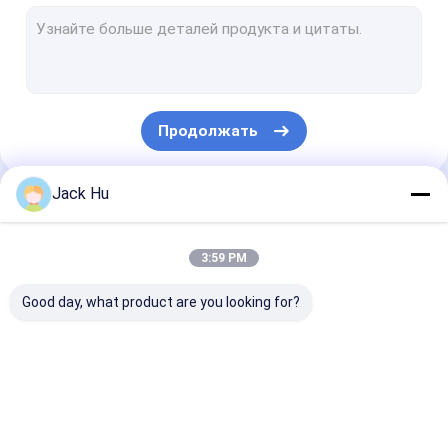
Самоходный затяжелитель конвейерной ленты
трактор кудели
Водоснабжение Грузовик
Продолжать
Грузовик для туалета
Шина пассажира авиапорта
Jack Hu
Наши Категории
Aero шина
3:59 PM
Шина переноса авиапорта
Good day, what product are you looking for?
Аэродромное оборудование Xinfa
Низкие шины пола
Шина рисбермы
Тележка
Самоходные
Шина челнока авиапорта
авиапорта
ресторанного
лестницы
обслуживании
пассажира