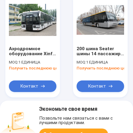
Аэродромное
200 шина Seater
оборудование Xinfa
шины 14 пассажира
шины 110
литра 110 Aero для
MOQ:
1 ЕДИНИЦА
MOQ:
1 ЕДИНИЦА
пассажиров Aero с
авиапорта
Получить последнюю цену
Получить последнюю цену
алюминиевой
AHM910/AHM913
рисбермой
Контакт
Контакт
Экономьте свое время
Позвольте нам связаться с вами с
лучшими продуктами.