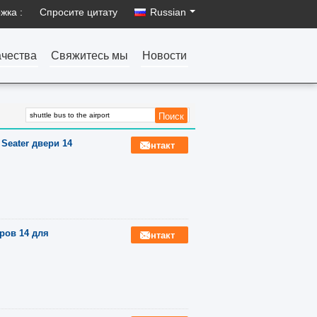
жка :
Спросите цитату
Russian
ачества
Свяжитесь мы
Новости
Seater двери 14
контакт
ров 14 для
контакт