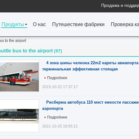
Продажа и поддер
Продукты
О нас
Путешествие фабрики
Проверка к
us to the airport
uttle bus to the airport
(97)
4 зона шины челнока 22m2 кареты авиапорта 
терминальная эффективная стоящая
Подробнее
2015-10-22 17:37:17
Рисберма автобуса 110 мест емкости пассажи
аэропорта
Подробнее
2021-10-25 18:05:21