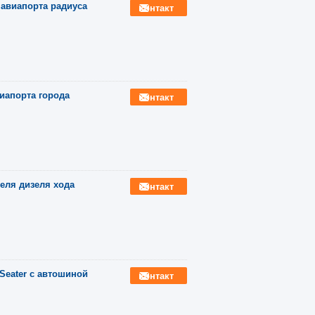
авиапорта радиуса
контакт
иапорта города
контакт
еля дизеля хода
контакт
Seater с автошиной
контакт