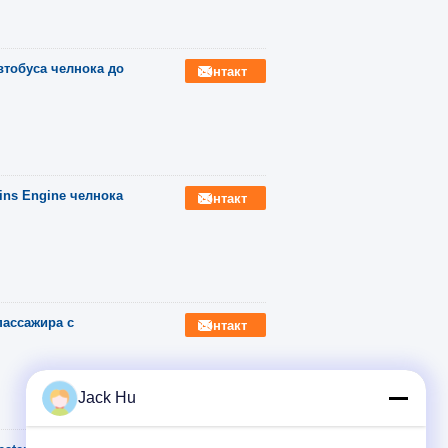
втобуса челнока до
контакт
ns Engine челнока
контакт
пассажира с
контакт
Jack Hu