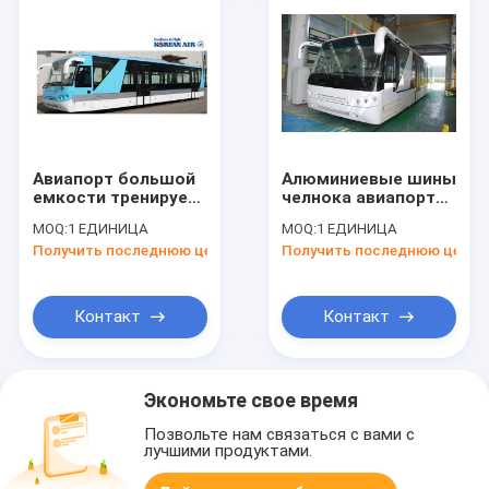
Авиапорт большой
Алюминиевые шины
емкости тренирует
челнока авиапорта
Aero шину с 4
места тела 24, шина
MOQ:
1 ЕДИНИЦА
MOQ:
1 ЕДИНИЦА
пневматическими
двигателя дизеля 4
Получить последнюю цену
Получить последнюю цену
двойными дверями
ходов
отверстия
Контакт
Контакт
Экономьте свое время
Позвольте нам связаться с вами с
лучшими продуктами.