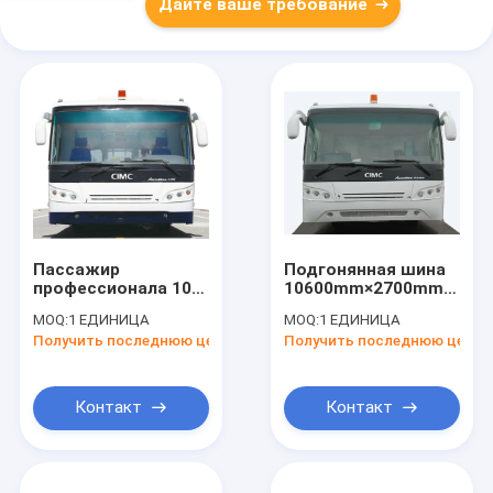
Дайте ваше требование
Пассажир
Подгонянная шина
профессионала 102
10600mm×2700mm×317
шина пассажира
пандуса шины
MOQ:
1 ЕДИНИЦА
MOQ:
1 ЕДИНИЦА
авиапорта 200
рисбермы
Получить последнюю цену
Получить последнюю цену
литров с картиной
авиапорта Cummins
PPG
Engine
Контакт
Контакт