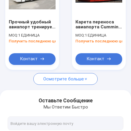
Путешествие фабрики
Проверка качества
Прочный удобный
Карета переноса
авиапорт тренирует
авиапорта Cummins
Свяжитесь мы
с основанием
Engine стали сплава
MOQ:
1 ЕДИНИЦА
MOQ:
1 ЕДИНИЦА
колеса DC24V
с регулируемыми
Получить последнюю цену
Получить последнюю цену
7100mm 240W
сиденьями
Новости
Спросите цитату
Контакт
Контакт
Осмотрите больше
Шина рисбермы авиапорта
Тележка ресторанного обслуживании
Оставьте Сообщение
Мы Ответим Быстро
Самоходные лестницы пассажира
Аэропорт Ambulift