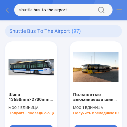
Shuttle Bus To The Airport
(97)
Шина
Польностью
13650mm×2700mm×3178mm
алюминиевая шина
международного
шины лимузина
MOQ:
1 ЕДИНИЦА
MOQ:
1 ЕДИНИЦА
прочного авиапорта
авиапорта радиуса
Получить последнюю цену
Получить последнюю цену
безопасности Aero
поворота
краткости тела
Aero