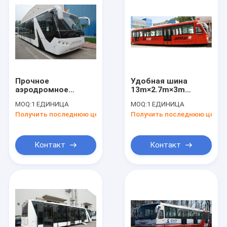
Прочное
Удобная шина
аэродромное
13m×2.7m×3m
оборудование Xinfa
пандуса шины
MOQ:
1 ЕДИНИЦА
MOQ:
1 ЕДИНИЦА
шины пассажира
рисбермы
Получить последнюю цену
Получить последнюю цену
авиапорта с
авиапорта 77
регулируемыми
пассажиров
сиденьями
Контакт
Контакт
Дом
Продукты
О нас