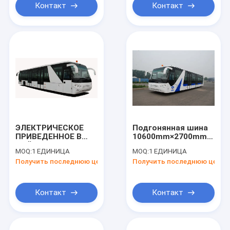
Контакт
Контакт
ЭЛЕКТРИЧЕСКОЕ
Подгонянная шина
ПРИВЕДЕННОЕ В
10600mm×2700mm×317
ДЕЙСТВИЕ
челнока авиапорта
MOQ:
1 ЕДИНИЦА
MOQ:
1 ЕДИНИЦА
ПОРАЖЕНИЕ COBUS
Vip 51 пассажира
Получить последнюю цену
Получить последнюю цену
ШИНЫ AEROABUS-
Aero
6300EV РИСБЕРМЫ
Контакт
Контакт