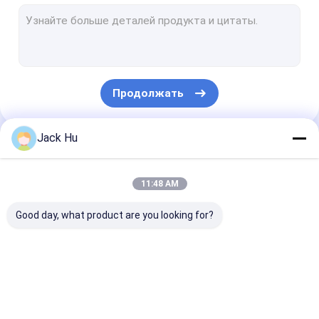
Самоходный затяжелитель конвейерной ленты
трактор кудели
Водоснабжение Грузовик
Продолжать
Грузовик для туалета
Шина пассажира авиапорта
Jack Hu
Наши Категории
Aero шина
11:48 AM
Шина переноса авиапорта
Good day, what product are you looking for?
Аэродромное оборудование Xinfa
Низкие шины пола
Шина рисбермы
Тележка
Самоходные
Шина челнока авиапорта
авиапорта
ресторанного
лестницы
обслуживании
пассажира