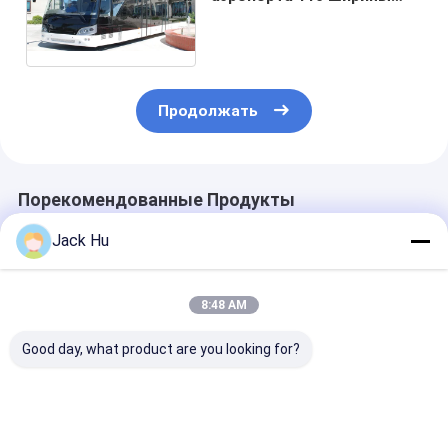
длины 3м 14М зона
роскошного стоящая
Продолжать
Порекомендованные Продукты
Jack Hu
8:48 AM
Good day, what product are you looking for?
эквивалент к
малые пассажиры
Алюминиевая
автобусу
украшения 56 VIP
рисбермы
аэропорта
шины рисбермы
авиапорта ем
Кобус3000 который
авиапорта
пассажиров 